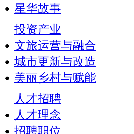
星华故事
投资产业
文旅运营与融合
城市更新与改造
美丽乡村与赋能
人才招聘
人才理念
招聘职位