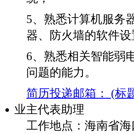
5、熟悉计算机服务
器、防火墙的软件设
6、熟悉相关智能弱
问题的能力。
简历投递邮箱： (标
业主代表助理
工作地点：海南省海