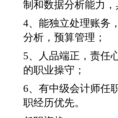
制和数据分析能力，
4、能独立处理账务
分析，预算管理；
5、人品端正，责任
的职业操守；
6、有中级会计师任
职经历优先。