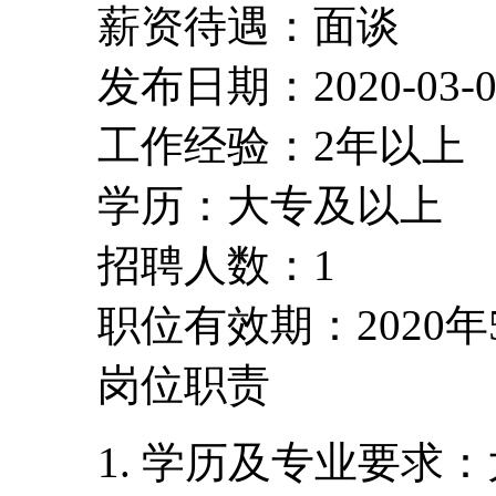
薪资待遇：面谈
发布日期：2020-03-0
工作经验：2年以上
学历：大专及以上
招聘人数：1
职位有效期：2020年
岗位职责
1. 学历及专业要求