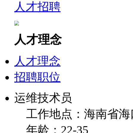
人才招聘
人才理念
人才理念
招聘职位
运维技术员
工作地点：海南省海
年龄：22-35