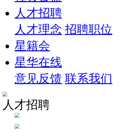
人才招聘
人才理念
招聘职位
星籍会
星华在线
意见反馈
联系我们
人才招聘