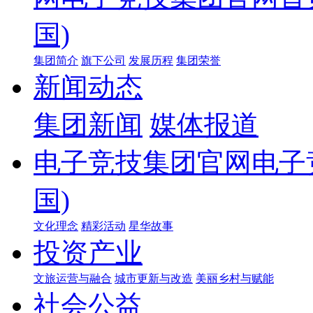
国)
集团简介
旗下公司
发展历程
集团荣誉
新闻动态
集团新闻
媒体报道
电子竞技集团官网电子
国)
文化理念
精彩活动
星华故事
投资产业
文旅运营与融合
城市更新与改造
美丽乡村与赋能
社会公益