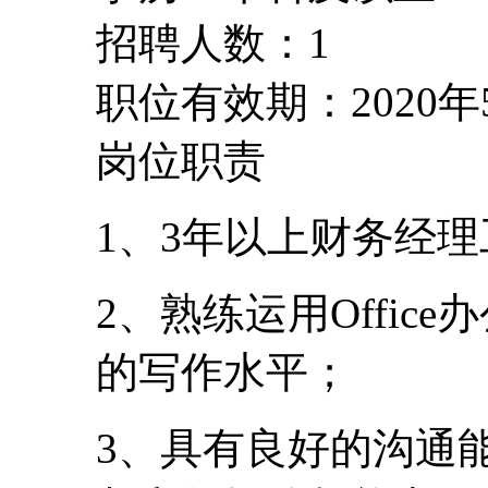
招聘人数：1
职位有效期：2020年
岗位职责
1、3年以上财务经
2、熟练运用Offi
的写作水平；
3、具有良好的沟通