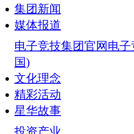
集团新闻
媒体报道
电子竞技集团官网电子
国)
文化理念
精彩活动
星华故事
投资产业