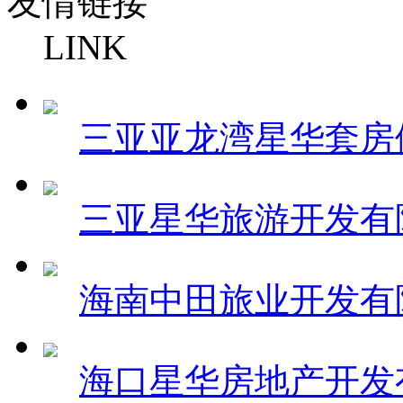
友情链接
LINK
三亚亚龙湾星华套房
三亚星华旅游开发有
海南中田旅业开发有
海口星华房地产开发