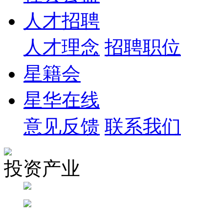
人才招聘
人才理念
招聘职位
星籍会
星华在线
意见反馈
联系我们
投资产业