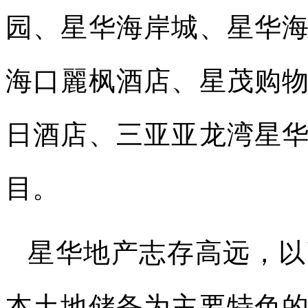
园、星华海岸城、星华
海口麗枫酒店、星茂购
日酒店、三亚亚龙湾星
目。
星华地产志存高远，以
本土地储备为主要特色