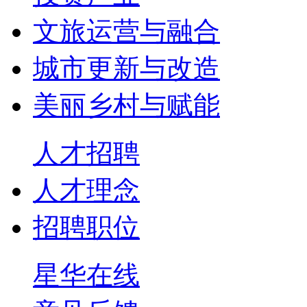
文旅运营与融合
城市更新与改造
美丽乡村与赋能
人才招聘
人才理念
招聘职位
星华在线